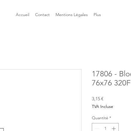
Accueil
Contact
Mentions Légales
Plus
17806 - Bl
76x76 320
Prix
3,15 €
TVA Incluse
Quantité
*