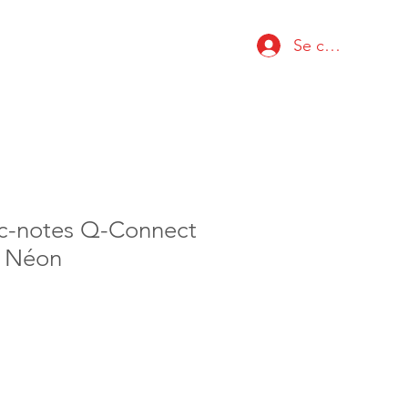
Se connecter
oc-notes Q-Connect
F Néon