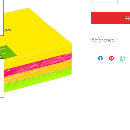
Aj
Référence :
17806