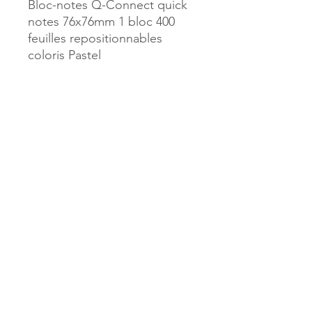
Bloc-notes Q-Connect quick
notes 76x76mm 1 bloc 400
feuilles repositionnables
coloris Pastel
Référence :
17805
MILLE & UNE PAGES
173, rue Thiers
40700 HAGETMAU
Tél.
05.58.79.53.04
Mail :
hagetmau.1001pages@gmail.com
MILLE & UNE PAGES
25, avenue Pierre Bouneau
40270 GRENADE SUR ADOUR
Tél.
05.58.76.71.05
Mail :
grenade.1001pages@gmail.com