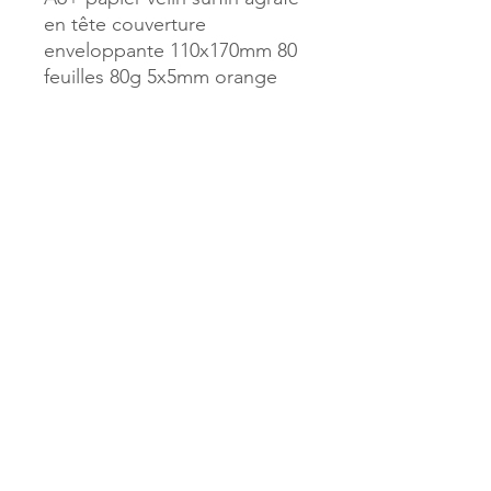
en tête couverture
enveloppante 110x170mm 80
feuilles 80g 5x5mm orange
Référence :
21609
MILLE & UNE PAGES
173, rue Thiers
40700 HAGETMAU
Tél.
05.58.79.53.04
Mail :
hagetmau.1001pages@gmail.com
MILLE & UNE PAGES
25, avenue Pierre Bouneau
40270 GRENADE SUR ADOUR
Tél.
05.58.76.71.05
Mail :
grenade.1001pages@gmail.com