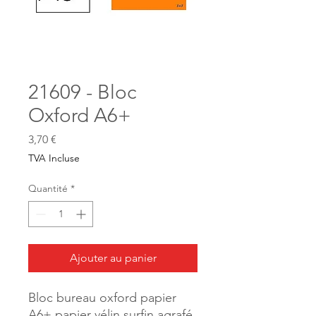
21609 - Bloc
Oxford A6+
Prix
3,70 €
TVA Incluse
Quantité
*
Ajouter au panier
Bloc bureau oxford papier
A6+ papier vélin surfin agrafé