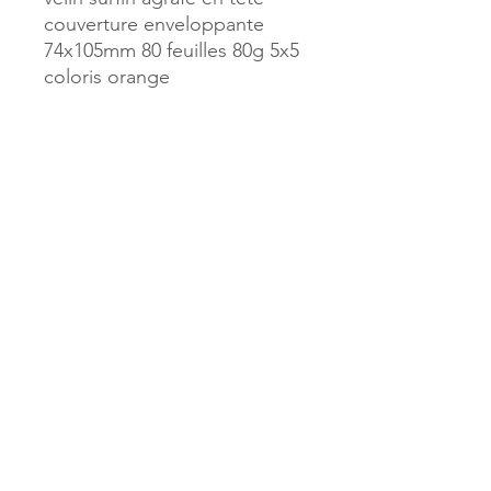
couverture enveloppante
74x105mm 80 feuilles 80g 5x5
coloris orange
Référence :
21600
MILLE & UNE PAGES
173, rue Thiers
40700 HAGETMAU
Tél.
05.58.79.53.04
Mail :
hagetmau.1001pages@gmail.com
MILLE & UNE PAGES
25, avenue Pierre Bouneau
40270 GRENADE SUR ADOUR
Tél.
05.58.76.71.05
Mail :
grenade.1001pages@gmail.com