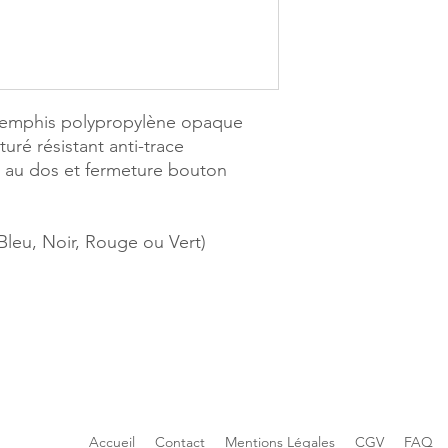
Memphis polypropylène opaque
uré résistant anti-trace
e au dos et fermeture bouton
(Bleu, Noir, Rouge ou Vert)
E PAGES
MILLE & UNE PAGES
ers
25, avenue Pierre Boune
ETMAU
40270 GRENADE SUR 
9.53.04
Tél. 05.58.76.71.05
mau.1001pages@gmail.com
Mail :
grenade.1001pag
Accueil
Contact
Mentions Légales
CGV
FAQ