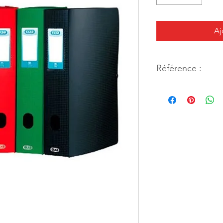
Aj
Référence :
16787