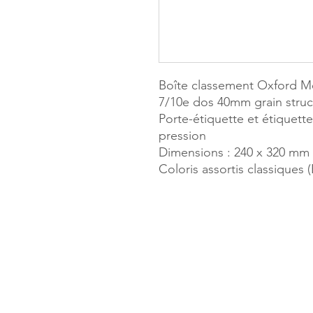
Boîte classement Oxford 
7/10e dos 40mm grain struct
Porte-étiquette et étiquett
pression
Dimensions : 240 x 320 mm
Coloris assortis classiques 
MILLE & UN
173, rue Thi
40700 HAG
Tél. 05.58.7
Mail :
haget