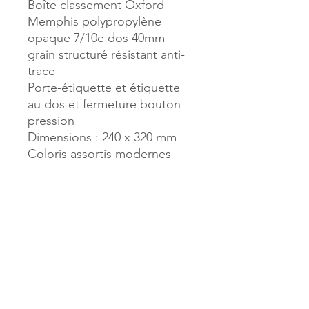
Boîte classement Oxford
Memphis polypropylène
opaque 7/10e dos 40mm
grain structuré résistant anti-
trace
Porte-étiquette et étiquette
au dos et fermeture bouton
pression
Dimensions : 240 x 320 mm
Coloris assortis modernes
(Turquoise, Violet, Jaune ou
Vert Pomme)
Référence :
52062
MILLE & UNE PAGES