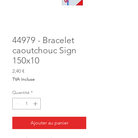
44979 - Bracelet
caoutchouc Sign
150x10
Prix
2,40 €
TVA Incluse
Quantité
*
Ajouter au panier