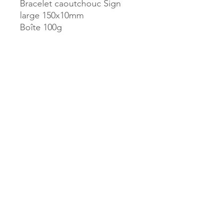
Bracelet caoutchouc Sign
large 150x10mm
Boîte 100g
Référence :
44979
MILLE & UNE PAGES
173, rue Thiers
40700 HAGETMAU
Tél.
05.58.79.53.04
Mail :
hagetmau.1001pages@gmail.com
MILLE & UNE PAGES
25, avenue Pierre Bouneau
40270 GRENADE SUR ADOUR
Tél.
05.58.76.71.05
Mail :
grenade.1001pages@gmail.com