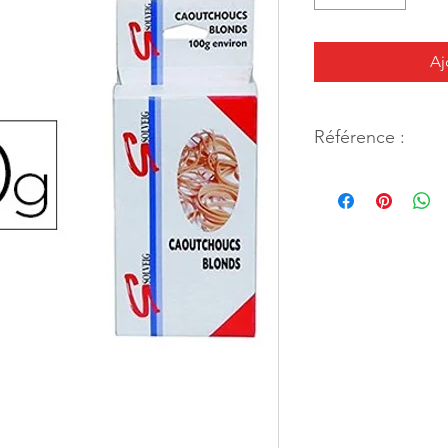
Aj
Référence :
44981