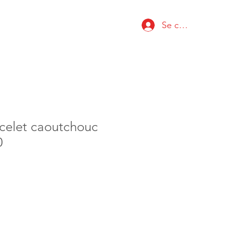
Se connecter
acelet caoutchouc
0