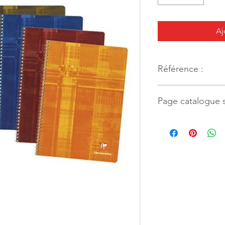
Aj
Référence :
28790
Page catalogue s
59