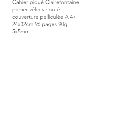
Cahier piqué Clairefontaine
papier vélin velouté
couverture pelliculée A 4+
24x32cm 96 pages 90g
5x5mm
Référence :
22083
MILLE & UNE PAGES
173, rue Thiers
40700 HAGETMAU
Tél.
05.58.79.53.04
Mail :
hagetmau.1001pages@gmail.com
MILLE & UNE PAGES
25, avenue Pierre Bouneau
40270 GRENADE SUR ADOUR
Tél.
05.58.76.71.05
Mail :
grenade.1001pages@gmail.com