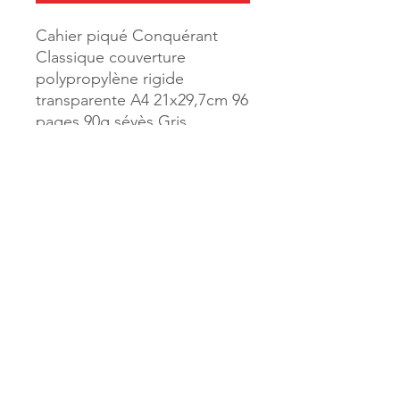
Cahier piqué Conquérant
Classique couverture
polypropylène rigide
transparente A4 21x29,7cm 96
pages 90g séyès Gris
Référence :
36684
MILLE & UNE PAGES
173, rue Thiers
40700 HAGETMAU
Tél.
05.58.79.53.04
Mail :
hagetmau.1001pages@gmail.com
MILLE & UNE PAGES
25, avenue Pierre Bouneau
40270 GRENADE SUR ADOUR