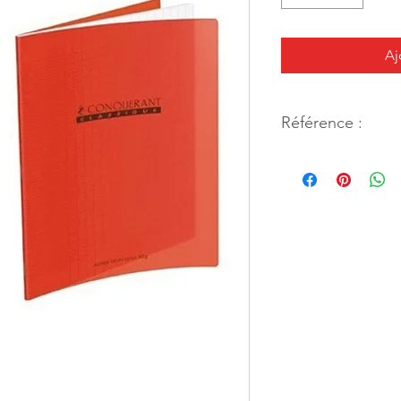
Aj
Référence :
28797