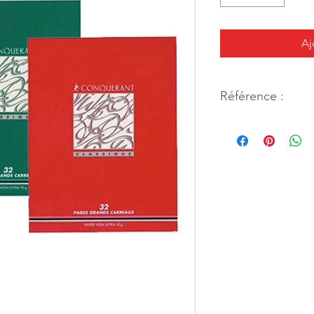
Aj
Référence :
46973