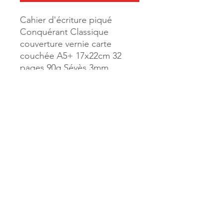
Cahier d'écriture piqué
Conquérant Classique
couverture vernie carte
couchée A5+ 17x22cm 32
pages 90g Séyès 3mm
Référence :
46975
MILLE & UNE PAGES
173, rue Thiers
40700 HAGETMAU
Tél.
05.58.79.53.04
Mail :
hagetmau.1001pages@gmail.com
MILLE & UNE PAGES
25, avenue Pierre Bouneau
40270 GRENADE SUR ADOUR