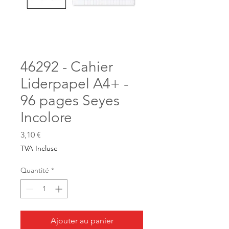
46292 - Cahier
Liderpapel A4+ -
96 pages Seyes
Incolore
Prix
3,10 €
TVA Incluse
Quantité
*
Ajouter au panier