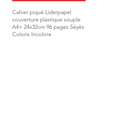
Cahier piqué Liderpapel
couverture plastique souple
A4+ 24x32cm 96 pages Séyès
Coloris Incolore
Référence :
46292
MILLE & UNE PAGES
173, rue Thiers
40700 HAGETMAU
Tél.
05.58.79.53.04
Mail :
hagetmau.1001pages@gmail.com
MILLE & UNE PAGES
25, avenue Pierre Bouneau
40270 GRENADE SUR ADOUR
Tél.
05.58.76.71.05
Mail :
grenade.1001pages@gmail.com