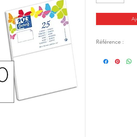
Aj
Référence :
46604