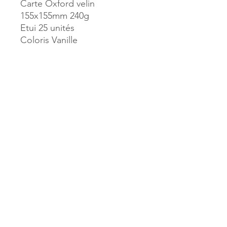
Carte Oxford velin
155x155mm 240g
Etui 25 unités
Coloris Vanille
Référence :
46569
MILLE & UNE PAGES
173, rue Thiers
40700 HAGETMAU
Tél.
05.58.79.53.04
Mail :
hagetmau.1001pages@gmail.com
MILLE & UNE PAGES
25, avenue Pierre Bouneau
40270 GRENADE SUR ADOUR
Tél.
05.58.76.71.05
Mail :
grenade.1001pages@gmail.com