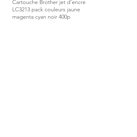
Cartouche Brother jet d'encre
LC3213 pack couleurs jaune
magenta cyan noir 400p
Référence :
509667
MILLE & UNE PAGES
173, rue Thiers
40700 HAGETMAU
Tél.
05.58.79.53.04
Mail :
hagetmau.1001pages@gmail.com
MILLE & UNE PAGES
25, avenue Pierre Bouneau
40270 GRENADE SUR ADOUR
Tél.
05.58.76.71.05
Mail :
grenade.1001pages@gmail.com