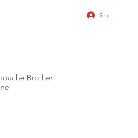
Se connecter
rtouche Brother
une