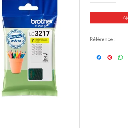
Aj
Référence :
66739