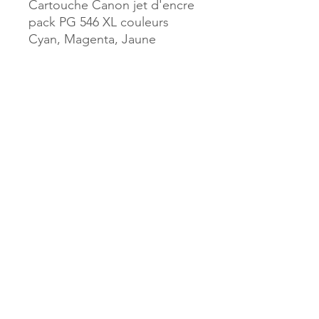
Cartouche Canon jet d'encre
pack PG 546 XL couleurs
Cyan, Magenta, Jaune
Référence :
1058
MILLE & UNE PAGES
173, rue Thiers
40700 HAGETMAU
Tél.
05.58.79.53.04
Mail :
hagetmau.1001pages@gmail.com
MILLE & UNE PAGES
25, avenue Pierre Bouneau
40270 GRENADE SUR ADOUR
Tél.
05.58.76.71.05
Mail :
grenade.1001pages@gmail.com