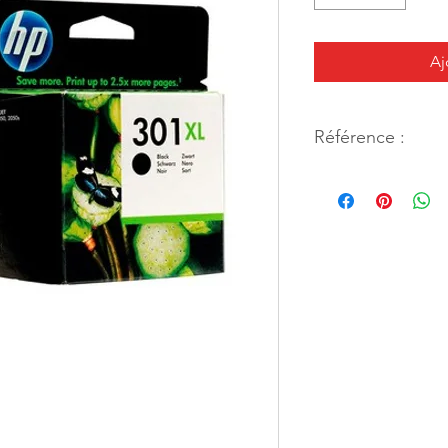
Aj
Référence :
36112