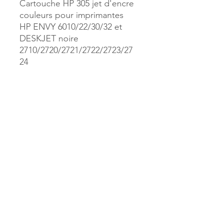
Cartouche HP 305 jet d'encre
couleurs pour imprimantes
HP ENVY 6010/22/30/32 et
DESKJET noire
2710/2720/2721/2722/2723/27
24
Référence :
157689
MILLE & UNE PAGES
173, rue Thiers
40700 HAGETMAU
Tél.
05.58.79.53.04
Mail :
hagetmau.1001pages@gmail.com
MILLE & UNE PAGES
25, avenue Pierre Bouneau
40270 GRENADE SUR ADOUR
Tél.
05.58.76.71.05