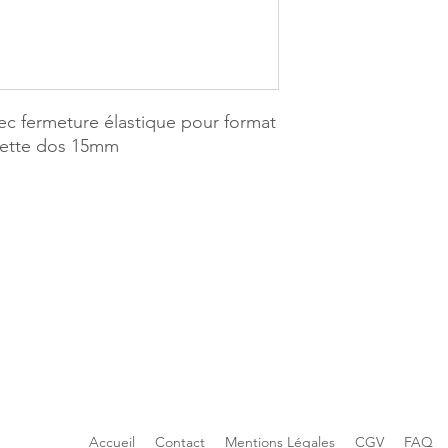
ec fermeture élastique pour format
quette dos 15mm
E PAGES
MILLE & UNE PAGES
ers
25, avenue Pierre Boune
ETMAU
40270 GRENADE SUR 
9.53.04
Tél. 05.58.76.71.05
mau.1001pages@gmail.com
Mail :
grenade.1001pag
Accueil
Contact
Mentions Légales
CGV
FAQ