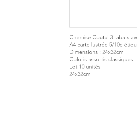
Chemise Coutal 3 rabats av
A4 carte lustrée 5/10e éti
Dimensions : 24x32cm
Coloris assortis classiques
Lot 10 unités
24x32cm
MILLE & UN
173, rue Thi
40700 HAG
Tél. 05.58.7
Mail :
haget