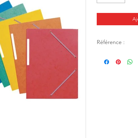
Aj
Référence :
40744