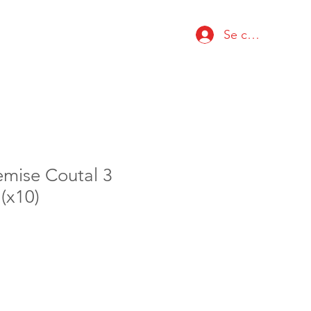
Se connecter
emise Coutal 3
(x10)