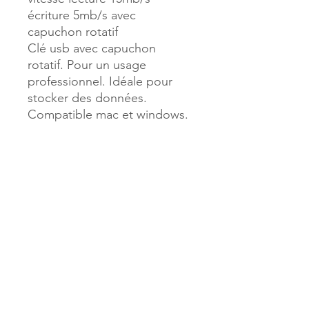
écriture 5mb/s avec
capuchon rotatif
Clé usb avec capuchon
rotatif. Pour un usage
professionnel. Idéale pour
stocker des données.
Compatible mac et windows.
Dimensions : 55 x 18 x 8,9 mm
Référence :
44802
MILLE & UNE PAGES
173, rue Thiers
40700 HAGETMAU
Tél.
05.58.79.53.04
Mail :
hagetmau.1001pages@gmail.com