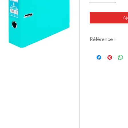
Aj
Référence :
79693