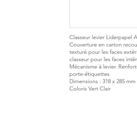
Classeur levier Liderpapel
Couverture en carton recou
texturé pour les faces extér
classeur pour les faces inté
Mécanisme à levier. Renfort
porte-étiquettes
Dimensions : 318 x 285 mm
Coloris Vert Clair
MILLE & UN
173, rue Thi
40700 HAG
Tél. 05.58.7
Mail :
haget