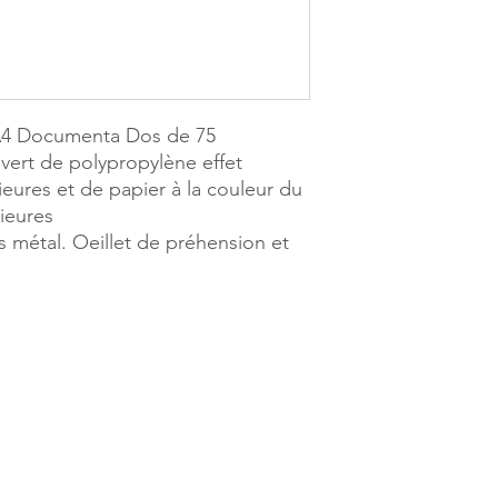
 A4 Documenta Dos de 75
vert de polypropylène effet
ieures et de papier à la couleur du
rieures
s métal. Oeillet de préhension et
E PAGES
MILLE & UNE PAGES
ers
25, avenue Pierre Boune
ETMAU
40270 GRENADE SUR 
9.53.04
Tél. 05.58.76.71.05
mau.1001pages@gmail.com
Mail :
grenade.1001pag