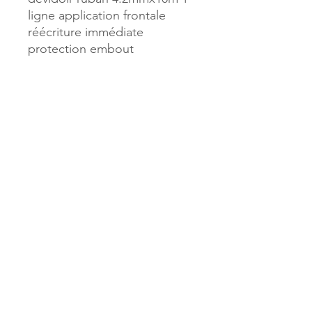
ligne application frontale
réécriture immédiate
protection embout
Référence :
11211
MILLE & UNE PAGES
173, rue Thiers
40700 HAGETMAU
Tél.
05.58.79.53.04
Mail :
hagetmau.1001pages@gmail.com
MILLE & UNE PAGES
25, avenue Pierre Bouneau
40270 GRENADE SUR ADOUR
Tél.
05.58.76.71.05
Mail :
grenade.1001pages@gmail.com