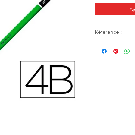
Aj
Référence :
13131