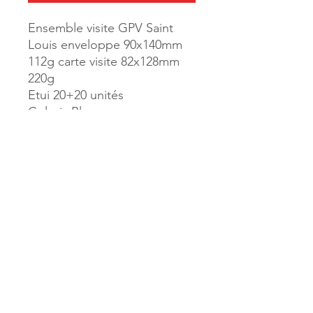
Ensemble visite GPV Saint
Louis enveloppe 90x140mm
112g carte visite 82x128mm
220g
Etui 20+20 unités
Coloris Blanc
Référence :
84644
MILLE & UNE PAGES
173, rue Thiers
40700 HAGETMAU
Tél.
05.58.79.53.04
Mail :
hagetmau.1001pages@gmail.com
MILLE & UNE PAGES
25, avenue Pierre Bouneau