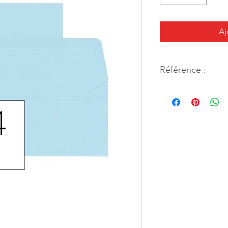
Aj
Référence :
46634