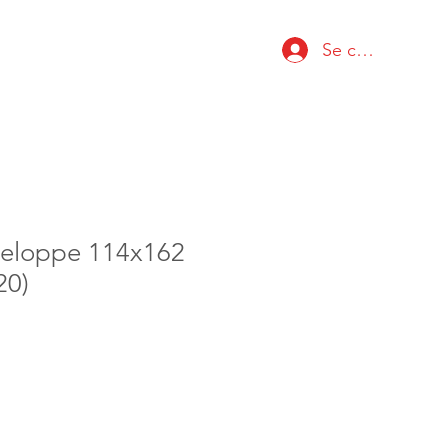
Se connecter
veloppe 114x162
20)