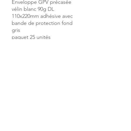
Enveloppe GPV précasée
vélin blanc 90g DL
110x220mm adhésive avec
bande de protection fond
gris
paquet 25 unités
Référence :
24215
MILLE & UNE PAGES
173, rue Thiers
40700 HAGETMAU
Tél.
05.58.79.53.04
Mail :
hagetmau.1001pages@gmail.com
MILLE & UNE PAGES
25, avenue Pierre Bouneau
40270 GRENADE SUR ADOUR
Tél.
05.58.76.71.05