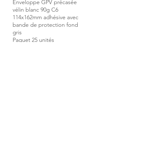
Enveloppe GPV précasée
vélin blanc 90g C6
114x162mm adhésive avec
bande de protection fond
gris
Paquet 25 unités
Référence :
18886
MILLE & UNE PAGES
173, rue Thiers
40700 HAGETMAU
Tél.
05.58.79.53.04
Mail :
hagetmau.1001pages@gmail.com
MILLE & UNE PAGES
25, avenue Pierre Bouneau
40270 GRENADE SUR ADOUR
Tél.
05.58.76.71.05