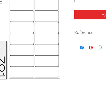
Aj
Référence :
26356