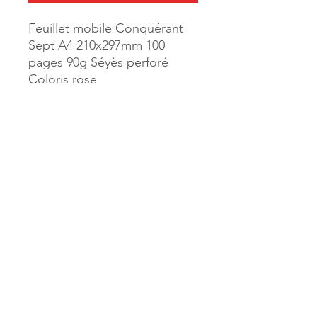
Feuillet mobile Conquérant
Sept A4 210x297mm 100
pages 90g Séyès perforé
Coloris rose
Référence :
92073
MILLE & UNE PAGES
173, rue Thiers
40700 HAGETMAU
Tél.
05.58.79.53.04
Mail :
hagetmau.1001pages@gmail.com
MILLE & UNE PAGES
25, avenue Pierre Bouneau
40270 GRENADE SUR ADOUR
Tél.
05.58.76.71.05
Mail :
grenade.1001pages@gmail.com