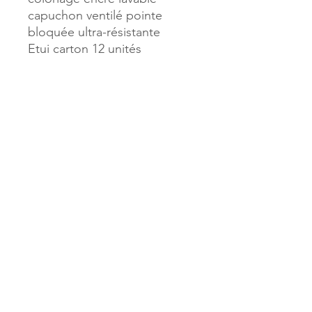
capuchon ventilé pointe
bloquée ultra-résistante
Etui carton 12 unités
Référence :
39545
MILLE & UNE PAGES
173, rue Thiers
40700 HAGETMAU
Tél.
05.58.79.53.04
Mail :
hagetmau.1001pages@gmail.com
MILLE & UNE PAGES
25, avenue Pierre Bouneau
40270 GRENADE SUR ADOUR
Tél.
05.58.76.71.05
Mail :
grenade.1001pages@gmail.com