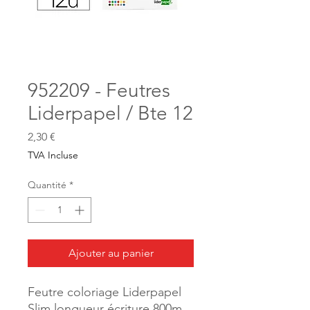
952209 - Feutres
Liderpapel / Bte 12
Prix
2,30 €
TVA Incluse
Quantité
*
Ajouter au panier
Feutre coloriage Liderpapel
Slim longueur écriture 800m