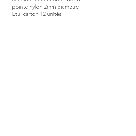
pointe nylon 2mm diamètre
Etui carton 12 unités
Référence :
952209
MILLE & UNE PAGES
173, rue Thiers
40700 HAGETMAU
Tél.
05.58.79.53.04
Mail :
hagetmau.1001pages@gmail.com
MILLE & UNE PAGES
25, avenue Pierre Bouneau
40270 GRENADE SUR ADOUR
Tél.
05.58.76.71.05
Mail :
grenade.1001pages@gmail.com
© 2023 par Mille & Une Pages.