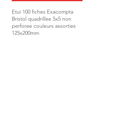
Etui 100 fiches Exacompta
Bristol quadrillee 5x5 non
perforee couleurs assorties
125x200mm
Référence :
165203
MILLE & UNE PAGES
173, rue Thiers
40700 HAGETMAU
Tél.
05.58.79.53.04
Mail :
hagetmau.1001pages@gmail.com
MILLE & UNE PAGES
25, avenue Pierre Bouneau
40270 GRENADE SUR ADOUR
Tél.
05.58.76.71.05
Mail :
grenade.1001pages@gmail.com