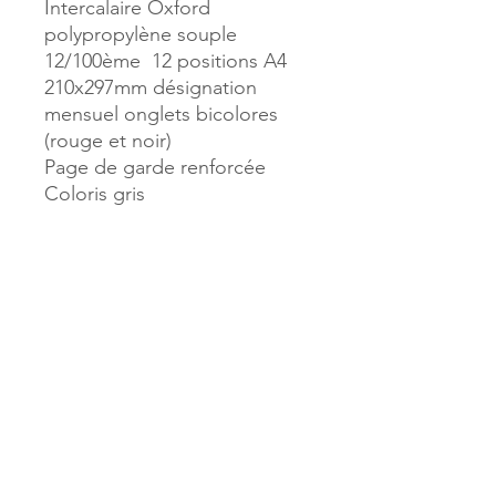
Intercalaire Oxford
polypropylène souple
12/100ème 12 positions A4
210x297mm désignation
mensuel onglets bicolores
(rouge et noir)
Page de garde renforcée
Coloris gris
Dimensions : 225 x 300 mm
Référence :
39460
MILLE & UNE PAGES
173, rue Thiers
40700 HAGETMAU
Tél.
05.58.79.53.04
Mail :
hagetmau.1001pages@gmail.com