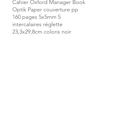
Cahier Oxford Manager Book
Optik Paper couverture pp
160 pages 5x5mm 5
intercalaires réglette
23,3x29,8cm coloris noir
Référence :
43848
MILLE & UNE PAGES
173, rue Thiers
40700 HAGETMAU
Tél.
05.58.79.53.04
Mail :
hagetmau.1001pages@gmail.com
MILLE & UNE PAGES
25, avenue Pierre Bouneau
40270 GRENADE SUR ADOUR
Tél.
05.58.76.71.05
Mail :
grenade.1001pages@gmail.com