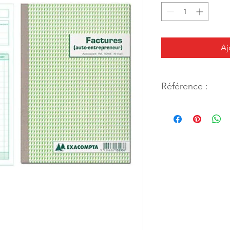
Aj
Référence :
44296