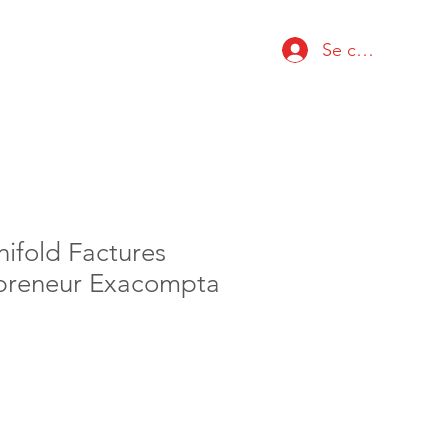
Se connecter
ifold Factures
preneur Exacompta