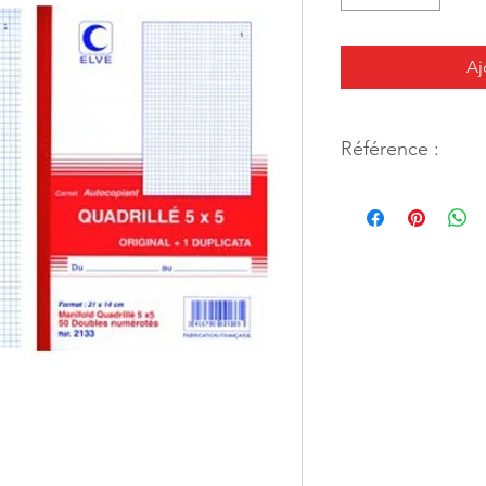
Aj
Référence :
22384