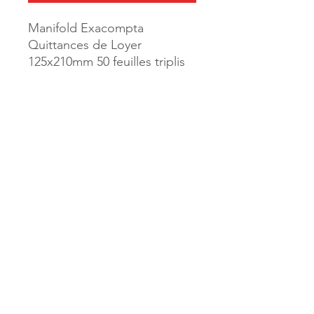
Manifold Exacompta
Quittances de Loyer
125x210mm 50 feuilles triplis
Référence :
25784
MILLE & UNE PAGES
173, rue Thiers
40700 HAGETMAU
Tél.
05.58.79.53.04
Mail :
hagetmau.1001pages@gmail.com
MILLE & UNE PAGES
25, avenue Pierre Bouneau
40270 GRENADE SUR ADOUR
Tél.
05.58.76.71.05
Mail :
grenade.1001pages@gmail.com