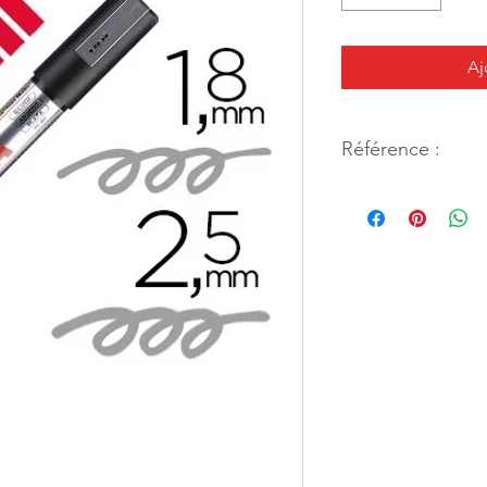
Aj
Référence :
11662