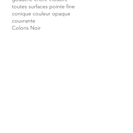
toutes surfaces pointe fine
conique couleur opaque
couvrante
Coloris Noir
Référence :
38907
MILLE & UNE PAGES
173, rue Thiers
40700 HAGETMAU
Tél.
05.58.79.53.04
Mail :
hagetmau.1001pages@gmail.com
MILLE & UNE PAGES
25, avenue Pierre Bouneau
40270 GRENADE SUR ADOUR
Tél.
05.58.76.71.05
Mail :
grenade.1001pages@gmail.com