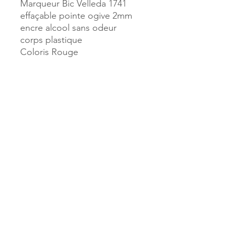
Marqueur Bic Velleda 1741
effaçable pointe ogive 2mm
encre alcool sans odeur
corps plastique
Coloris Rouge
Référence :
11082
MILLE & UNE PAGES
173, rue Thiers
40700 HAGETMAU
Tél.
05.58.79.53.04
Mail :
hagetmau.1001pages@gmail.com
MILLE & UNE PAGES
25, avenue Pierre Bouneau
40270 GRENADE SUR ADOUR
Tél.
05.58.76.71.05
Mail :
grenade.1001pages@gmail.com