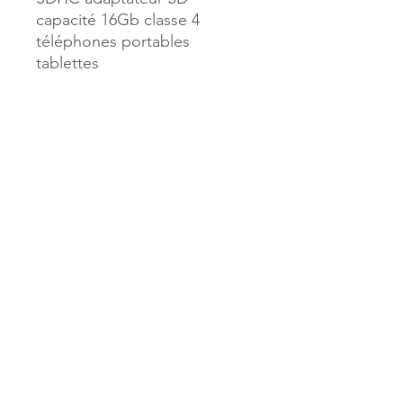
capacité 16Gb classe 4
téléphones portables
tablettes
Référence :
44809
MILLE & UNE PAGES
173, rue Thiers
40700 HAGETMAU
Tél.
05.58.79.53.04
Mail :
hagetmau.1001pages@gmail.com
MILLE & UNE PAGES
25, avenue Pierre Bouneau
40270 GRENADE SUR ADOUR
Tél.
05.58.76.71.05
Mail :
grenade.1001pages@gmail.com