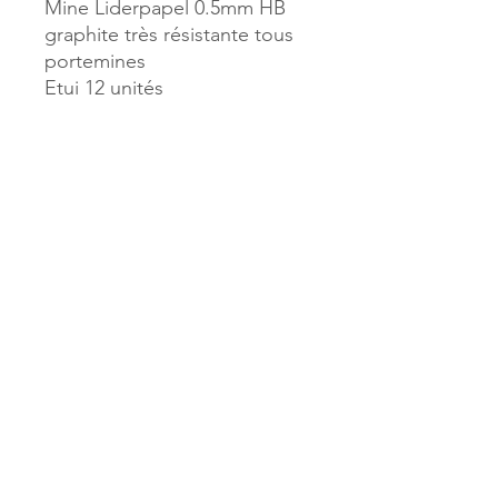
Mine Liderpapel 0.5mm HB
graphite très résistante tous
portemines
Etui 12 unités
Référence :
935821
MILLE & UNE PAGES
173, rue Thiers
40700 HAGETMAU
Tél.
05.58.79.53.04
Mail :
hagetmau.1001pages@gmail.com
MILLE & UNE PAGES
25, avenue Pierre Bouneau
40270 GRENADE SUR ADOUR
Tél.
05.58.76.71.05
Mail :
grenade.1001pages@gmail.com