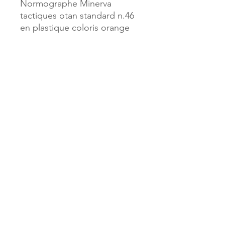
Normographe Minerva
tactiques otan standard n.46
en plastique coloris orange
Référence :
63800
MILLE & UNE PAGES
173, rue Thiers
40700 HAGETMAU
Tél.
05.58.79.53.04
Mail :
hagetmau.1001pages@gmail.com
MILLE & UNE PAGES
25, avenue Pierre Bouneau
40270 GRENADE SUR ADOUR
Tél.
05.58.76.71.05
Mail :
grenade.1001pages@gmail.com