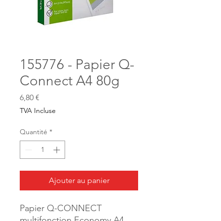
155776 - Papier Q-
Connect A4 80g
Prix
6,80 €
TVA Incluse
Quantité
*
Ajouter au panier
Papier Q-CONNECT
multifonction Economy A4