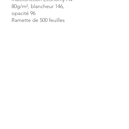
80g/m², blancheur 146,
opacité 96
Ramette de 500 feuilles
Référence :
155776
MILLE & UNE PAGES
173, rue Thiers
40700 HAGETMAU
Tél.
05.58.79.53.04
Mail :
hagetmau.1001pages@gmail.com
MILLE & UNE PAGES
25, avenue Pierre Bouneau
40270 GRENADE SUR ADOUR
Tél.
05.58.76.71.05
Mail :
grenade.1001pages@gmail.com