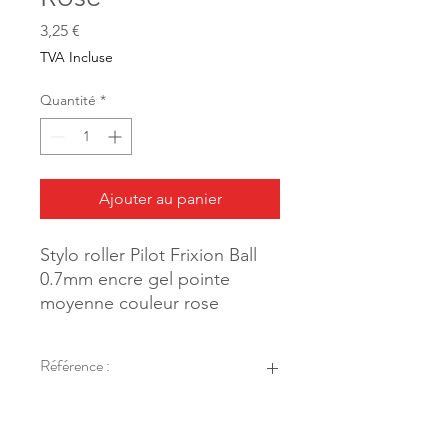
Prix
3,25 €
TVA Incluse
Quantité
*
Ajouter au panier
Stylo roller Pilot Frixion Ball
0.7mm encre gel pointe
moyenne couleur rose
Référence :
28303