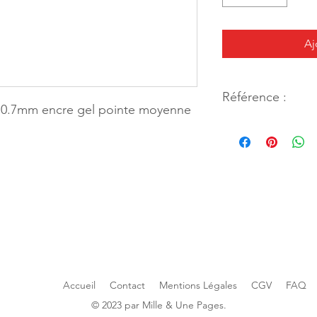
Aj
Référence :
Ball 0.7mm encre gel pointe moyenne
20597
E PAGES
MILLE & UNE PAGES
ers
25, avenue Pierre Boune
ETMAU
40270 GRENADE SUR 
9.53.04
Tél. 05.58.76.71.05
mau.1001pages@gmail.com
Mail :
grenade.1001pag
Accueil
Contact
Mentions Légales
CGV
FAQ
© 2023 par Mille & Une Pages.