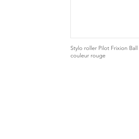
Stylo roller Pilot Frixion 
couleur rouge
MILLE & UN
173, rue Thi
40700 HAG
Tél. 05.58.7
Mail :
haget